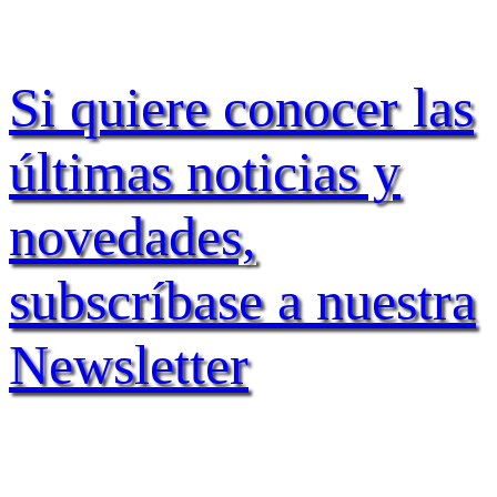
Si quiere conocer las
últimas noticias y
novedades,
subscríbase a nuestra
Newsletter